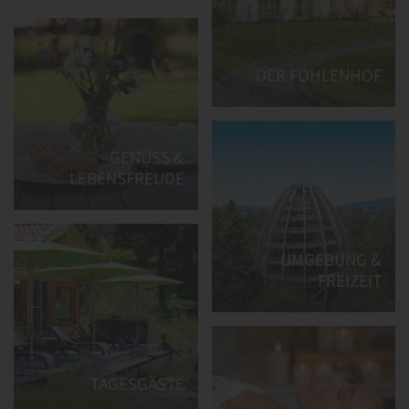
DER FOHLENHOF
GENUSS &
LEBENSFREUDE
UMGEBUNG &
FREIZEIT
TAGESGÄSTE